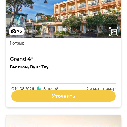
75
1 отзыв
Grand 4*
Вьетнам
,
Вунг Тау
С
14.08.2026
8 ночей
2-x мест. номер
Уточнить