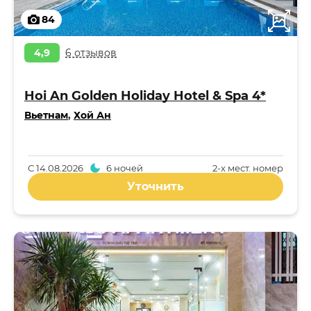
84
4,9
6 отзывов
Hoi An Golden Holiday Hotel & Spa 4*
Вьетнам
,
Хой Ан
С
14.08.2026
6 ночей
2-x мест. номер
Уточнить