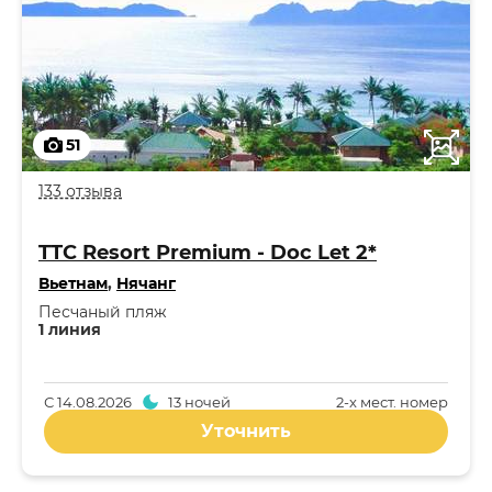
51
133 отзыва
TTC Resort Premium - Doc Let 2*
Вьетнам
,
Нячанг
Песчаный пляж
1 линия
С
14.08.2026
13 ночей
2-x мест. номер
Уточнить