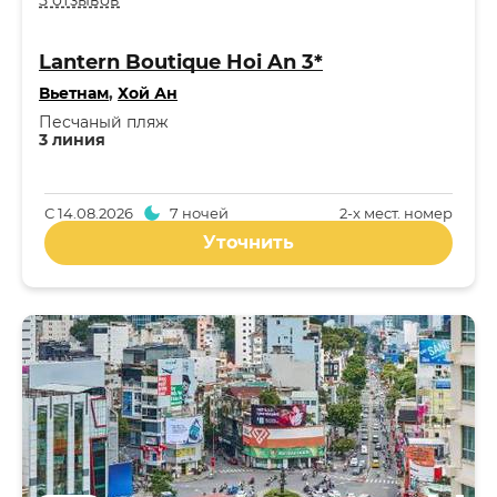
5 отзывов
Lantern Boutique Hoi An 3*
Вьетнам
,
Хой Ан
Песчаный пляж
3 линия
С
14.08.2026
7 ночей
2-x мест. номер
Уточнить