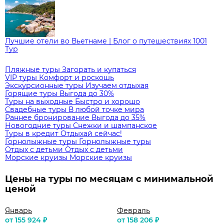
Лучшие отели во Вьетнаме | Блог о путешествиях 1001
Тур
Пляжные туры
Загорать и купаться
VIP туры
Комфорт и роскошь
Экскурсионные туры
Изучаем отдыхая
Горящие туры
Выгода до 30%
Туры на выходные
Быстро и хорошо
Свадебные туры
В любой точке мира
Раннее бронирование
Выгода до 35%
Новогодние туры
Снежки и шампанское
Туры в кредит
Отдыхай сейчас!
Горнолыжные туры
Горнолыжные туры
Отдых с детьми
Отдых с детьми
Морские круизы
Морские круизы
Цены на туры по месяцам с минимальной
ценой
Январь
Февраль
от 155 924 ₽
от 158 206 ₽