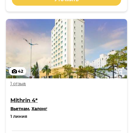
42
1 отзыв
Mithrin 4*
Вьетнам
,
Халонг
1 линия