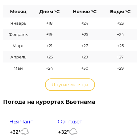
Месяц
Днем °C
Ночью °C
Воды °C
Январь
+18
+24
+23
Февраль
+19
+25
+24
Март
+21
+27
+25
Апрель
+23
+29
+27
Май
+24
+30
+29
Другие месяцы
Погода на курортах Вьетнама
Нья Чанг
Фантхьет
+32°
+32°