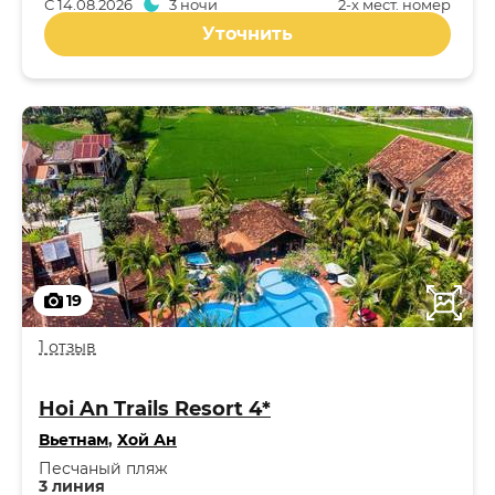
С
14.08.2026
3 ночи
2-x мест. номер
Уточнить
19
1 отзыв
Hoi An Trails Resort 4*
Вьетнам
,
Хой Ан
Песчаный пляж
3 линия