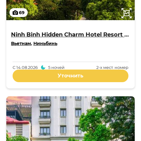
69
Ninh Binh Hidden Charm Hotel Resort 5*
Вьетнам
,
Ниньбинь
С
14.08.2026
5 ночей
2-x мест. номер
Уточнить