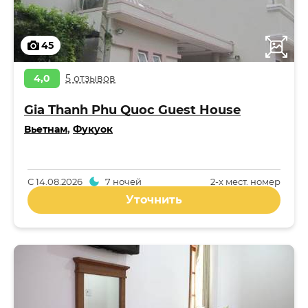
45
4,0
5 отзывов
Gia Thanh Phu Quoc Guest House
Вьетнам
,
Фукуок
С
14.08.2026
7 ночей
2-x мест. номер
Уточнить