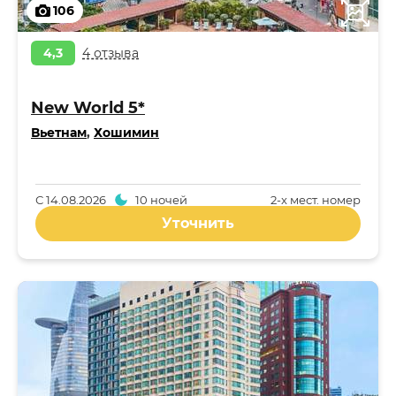
106
4,3
4 отзыва
New World 5*
Вьетнам
,
Хошимин
С
14.08.2026
10 ночей
2-x мест. номер
Уточнить