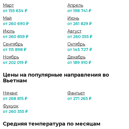
Март
Апрель
от 155 634 ₽
от 198 741 ₽
Май
Июнь
от 260 690 ₽
от 261 829 ₽
Июль
Август
от 260 859 ₽
от 260 355 ₽
Сентябрь
Октябрь
от 115 898 ₽
от 145 727 ₽
Ноябрь
Декабрь
от 202 019 ₽
от 189 910 ₽
Цены на популярные направления во
Вьетнам
Нячанг
Фантьет
от 268 815 ₽
от 271 265 ₽
Фукуок
от 260 355 ₽
Средняя температура по месяцам