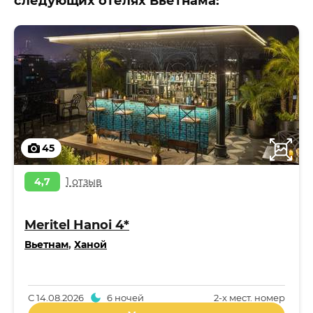
следующих отелях Вьетнама:
45
4,7
1 отзыв
Meritel Hanoi 4*
Вьетнам
,
Ханой
С
14.08.2026
6 ночей
2-x мест. номер