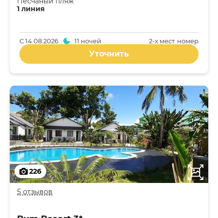
Песчаный пляж
1 линия
С
14.08.2026
11 ночей
2-x мест. номер
Уточнить
226
5 отзывов