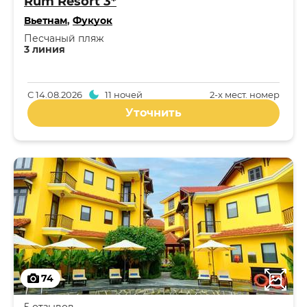
Rum Resort 3*
Вьетнам
,
Фукуок
Песчаный пляж
3 линия
С
14.08.2026
11 ночей
2-x мест. номер
Уточнить
74