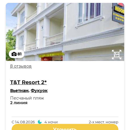
81
8 отзывов
T&T Resort 2*
Вьетнам
,
Фукуок
Песчаный пляж
2 линия
С
14.08.2026
4 ночи
2-x мест. номер
Уточнить