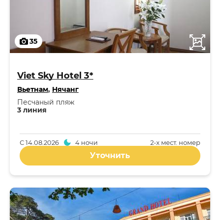
35
Viet Sky Hotel 3*
Вьетнам
,
Нячанг
Песчаный пляж
3 линия
С
14.08.2026
4 ночи
2-x мест. номер
Уточнить